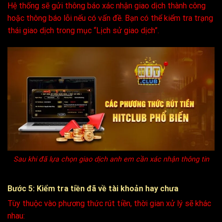
Hệ thống sẽ gửi thông báo xác nhận giao dịch thành công
hoặc thông báo lỗi nếu có vấn đề. Bạn có thể kiểm tra trạng
thái giao dịch trong mục “Lịch sử giao dịch”.
Sau khi đã lựa chọn giao dịch anh em cần xác nhận thông tin
Bước 5: Kiểm tra tiền đã về tài khoản hay chưa
Tùy thuộc vào phương thức rút tiền, thời gian xử lý sẽ khác
nhau: