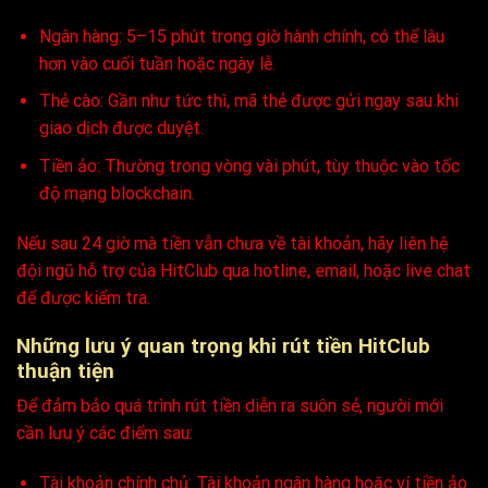
Ngân hàng: 5–15 phút trong giờ hành chính, có thể lâu
hơn vào cuối tuần hoặc ngày lễ.
Thẻ cào: Gần như tức thì, mã thẻ được gửi ngay sau khi
giao dịch được duyệt.
Tiền ảo: Thường trong vòng vài phút, tùy thuộc vào tốc
độ mạng blockchain.
Nếu sau 24 giờ mà tiền vẫn chưa về tài khoản, hãy liên hệ
đội ngũ hỗ trợ của HitClub qua hotline, email, hoặc live chat
để được kiểm tra.
Những lưu ý quan trọng khi rút tiền HitClub
thuận tiện
Để đảm bảo quá trình rút tiền diễn ra suôn sẻ, người mới
cần lưu ý các điểm sau:
Tài khoản chính chủ: Tài khoản ngân hàng hoặc ví tiền ảo