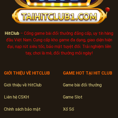
HitClub
– Cổng game bài đổi thưởng đẳng cấp, uy tín hàng
đầu Việt Nam. Cung cấp kho game đa dạng, giao diện hiện
đại, nạp rút siêu tốc, bảo mật tuyệt đối. Trải nghiệm liền
tay, chơi là mê, đổi thưởng mỗi ngày!
GIỚI THIỆU VỀ HITCLUB
GAME HOT TẠI HIT CLUB
Giới thiệu về HitClub
Game bài đổi thưởng
Liên hệ CSKH
Game Slot
Chính sách bảo mật
Xổ Số