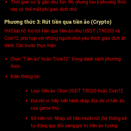
Thời gian xử lý gần như tức thì, nhưng lưu ý phương thức
này có thể mất phí giao dịch nhỏ.
Phương thức 3: Rút tiền qua tiền ảo (Crypto)
HitClub hỗ trợ rút tiền qua tiền ảo như USDT (TRC20) và
Coin12, phù hợp với những người chơi yêu thích giao dịch ẩn
danh. Các bước thực hiện:
Chọn “Tiền ảo” hoặc “Coin12” trong danh sách phương
thức.
Điền thông tin:
Loại tiền ảo: Chọn USDT TRC20 hoặc Coin12.
Địa chỉ ví: Hãy tiến hành nhập địa chỉ ví tiền ảo
của game thủ.
Số tiền rút: Nhập số tiền muốn rút (hệ thống sẽ
tự động quy đổi sang giá trị tiền ảo tương