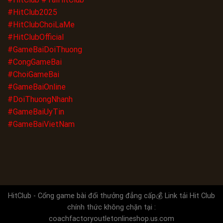
#HitClub2025
#HitClubChoiLaMe
#HitClubOfficial
#GameBaiDoiThuong
#CongGameBai
#ChoiGameBai
#GameBaiOnline
#DoiThuongNhanh
#GameBaiUyTin
#GameBaiVietNam
HitClub - Cổng game bài đổi thưởng đẳng cấp💰 Link tải Hit Club
chính thức không chặn tại :
coachfactoryoutletonlineshop.us.com