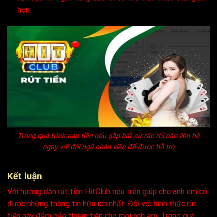
hơn.
Trong quá trình nạp tiền nếu gặp bất cứ rắc rối nào liên hệ
ngay với đội ngũ nhân viên để được hỗ trợ
Kết luận
Với hướng dẫn rút tiền HitClub nêu trên giúp cho anh em có
được những thông tin hữu ích nhất. Đối với hình thức rút
tiền này đảm bảo thuận tiện cho mọi anh em. Trong quá