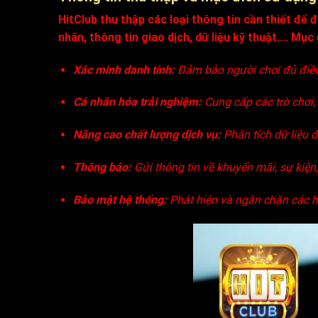
HitClub thu thập các loại thông tin cần thiết để
nhân, thông tin giao dịch, dữ liệu kỹ thuật…. Mục 
Xác minh danh tính:
Đảm bảo người chơi đủ điều 
Cá nhân hóa trải nghiệm:
Cung cấp các trò chơi,
Nâng cao chất lượng dịch vụ:
Phân tích dữ liệu để
Thông báo:
Gửi thông tin về khuyến mãi, sự kiện
Bảo mật hệ thống:
Phát hiện và ngăn chặn các h