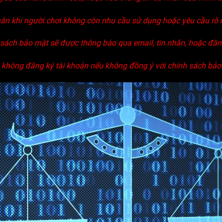
hân khi người chơi không còn nhu cầu sử dụng hoặc yêu cầu rõ r
sách bảo mật sẽ được thông báo qua email, tin nhắn, hoặc đăng t
 không đăng ký tài khoản nếu không đồng ý với chính sách bảo