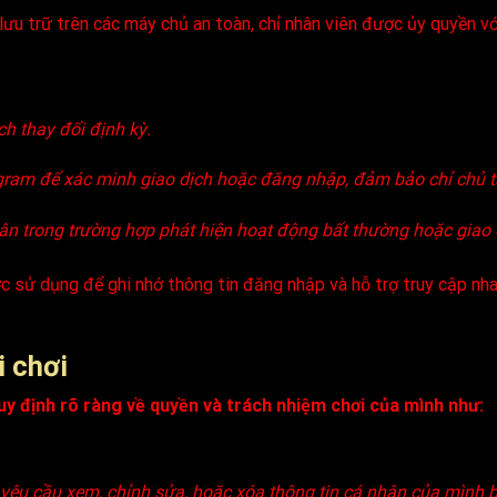
ưu trữ trên các máy chủ an toàn, chỉ nhân viên được ủy quyền vớ
h thay đổi định kỳ.
am để xác minh giao dịch hoặc đăng nhập, đảm bảo chỉ chủ tà
ân trong trường hợp phát hiện hoạt động bất thường hoặc giao d
 sử dụng để ghi nhớ thông tin đăng nhập và hỗ trợ truy cập nha
 chơi
quy định rõ ràng về quyền và trách nhiệm chơi của mình như:
yêu cầu xem, chỉnh sửa, hoặc xóa thông tin cá nhân của mình b