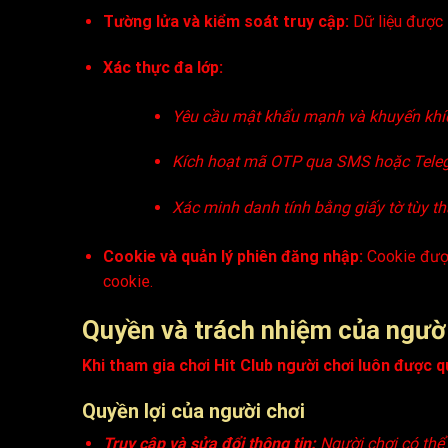
Tường lửa và kiểm soát truy cập:
Dữ liệu được l
Xác thực đa lớp:
Yêu cầu mật khẩu mạnh và khuyến khíc
Kích hoạt mã OTP qua SMS hoặc Telegr
Xác minh danh tính bằng giấy tờ tùy th
Cookie và quản lý phiên đăng nhập:
Cookie được
cookie.
Quyền và trách nhiệm của người
Khi tham gia chơi Hit Club người chơi luôn được 
Quyền lợi của người chơi
Truy cập và sửa đổi thông tin:
Người chơi có thể 