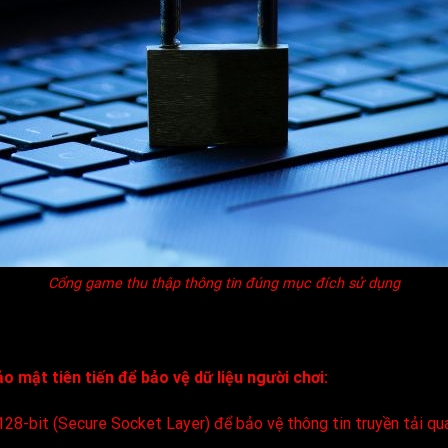
Cổng game thu thập thông tin đúng mục đích sử dụng
o mật tiên tiến để bảo vệ dữ liệu người chơi:
bit (Secure Socket Layer) để bảo vệ thông tin truyền tải qua in