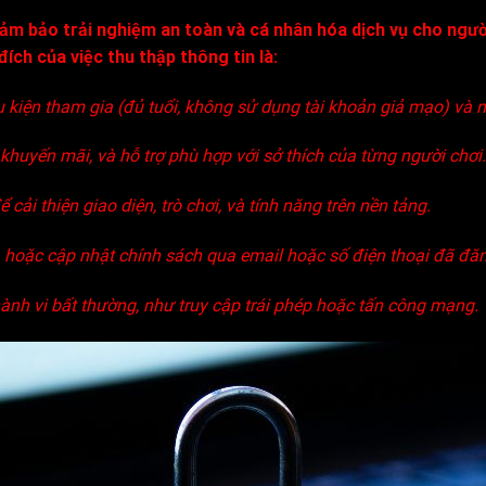
 đảm bảo trải nghiệm an toàn và cá nhân hóa dịch vụ cho ngườ
đích của việc thu thập thông tin là:
kiện tham gia (đủ tuổi, không sử dụng tài khoản giả mạo) và n
 khuyến mãi, và hỗ trợ phù hợp với sở thích của từng người chơi.
 cải thiện giao diện, trò chơi, và tính năng trên nền tảng.
, hoặc cập nhật chính sách qua email hoặc số điện thoại đã đăn
ành vi bất thường, như truy cập trái phép hoặc tấn công mạng.