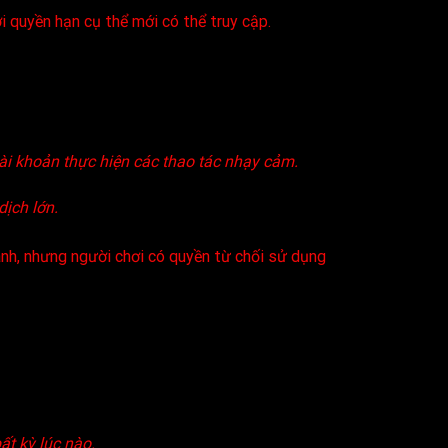
i quyền hạn cụ thể mới có thể truy cập.
i khoản thực hiện các thao tác nhạy cảm.
ịch lớn.
nh, nhưng người chơi có quyền từ chối sử dụng
ất kỳ lúc nào.