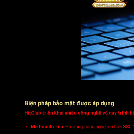
Biện pháp bảo mật được áp dụng
HitClub triển khai nhiều công nghệ và quy trình bả
Mã hóa dữ liệu:
Sử dụng công nghệ mã hóa SSL 128-