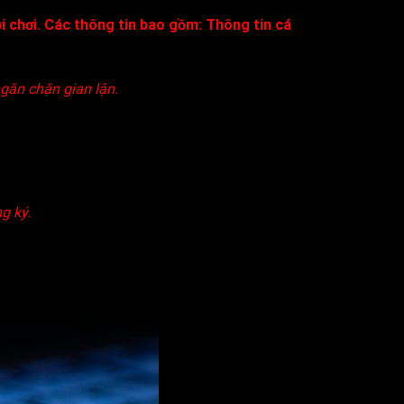
i chơi. Các thông tin bao gồm: Thông tin cá
găn chặn gian lận.
g ký.