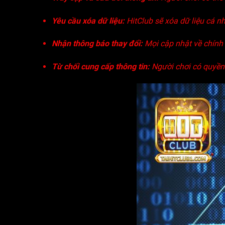
Yêu cầu xóa dữ liệu:
HitClub sẽ xóa dữ liệu cá n
Nhận thông báo thay đổi:
Mọi cập nhật về chính 
Từ chối cung cấp thông tin:
Người chơi có quyền