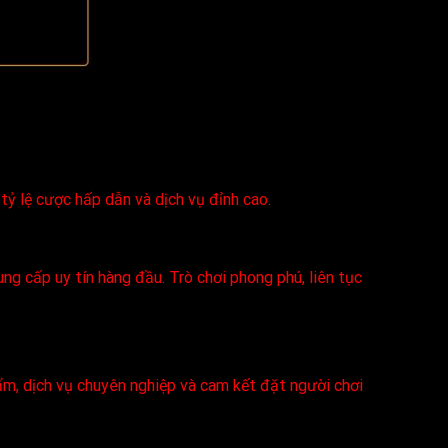
tỷ lệ cược hấp dẫn và dịch vụ đỉnh cao.
ng cấp uy tín hàng đầu. Trò chơi phong phú, liên tục
hẩm, dịch vụ chuyên nghiệp và cam kết đặt người chơi