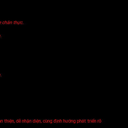
e chân thực.
.
.
 thiện, dễ nhận diện, cùng định hướng phát triển rõ