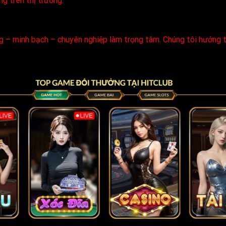
ng trên thị trường.
ng – minh bạch – chuyên nghiệp làm trọng tâm. Chúng tôi hướng t