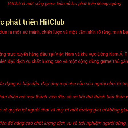
HitClub là một cổng game luôn nỗ lực phát triển không ngừng
c phát triển HitClub
 đưa ra một sứ mệnh, chiến lược và một tầm nhìn rõ ràng, minh bạ
ng trực tuyến hàng đầu tại Việt Nam và khu vực Đông Nam Á. Tạ
hiện đại, dịch vụ chất lượng cao và một cộng đồng game thủ gắn
, đa dạng và hấp dẫn, đáp ứng mọi nhu cầu của người chơi từ tru
n thiện nơi mọi thành viên đều có cơ hội thử thách bản thân và
 quyền lợi người chơi và duy trì môi trường giải trí không gian
iến để nâng cao chất lượng dịch vụ và trải nghiệm người dùng.